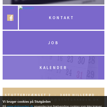
KONTAKT
JOB
KALENDER
STUTTERIVÆNGET 2 · 3400 HILLERØD ·
48 26 40 40 ·
INFO@STUTGAARDEN.DK
Vi bruger cookies på Stutgården
På
www.stutgaarden.dk
anvendes kun Nødvendige cookies som ikke kræver