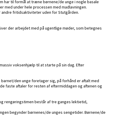
som har til formål at træne børnene/de unge i nogle basale
og er med under hele processen med madlavningen.
andre fritidsaktiviteter uden for Stutgården.
liver der arbejdet med på ugentlige møder, som betegnes
assiv voksenhjælp til at starte på sin dag. Efter
 barnet/den unge foretager sig, på forhånd er aftalt med
 faste aftaler for resten af eftermiddagen og aftenen og
og rengøringstimen består af tre ganges lektietid,
r samlingen begynder børnenes/de unges sengetider. Børnene/de