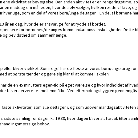
 Den ene aktivitet er bevægelse. Den anden aktivitet er en rengøringstime, 
ar en maddag om måneden, hvor de selv vælger, hvilken ret de vil lave, 
hver uge, som en del af vores børn/unge deltager i. En del af børnene har 
 år en dag, hvor de er ansvarlige for at rydde af bordet.
kompensere for børnenes/de unges kommunikationsvanskeligheder. Dette b
se og bevidsthed om sammenhænge.
 eller bliver vækket. Som regel har de fleste af vores børn/unge brug for m
d at børste tænder og gøre sig klar til at komme i skolen.
 har de en 45 minutters egen-tid på eget værelse og hvor indholdet af hvad
er bliver serveret et mellemmåltid. Ved eftermiddagshyggen gennemgås de
 faste aktiviteter, som alle deltager i, og som udover mandagsaktiviteten 
ores sidste samling for dagen kl. 19:30, hvor dagen bliver sluttet af. Efte
 behandlingsmæssige behov.