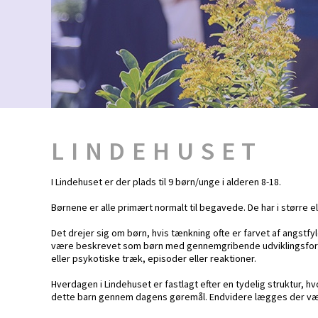
LINDEHUSET
I Lindehuset er der plads til 9 børn/unge i alderen 8-18.
Børnene er alle primært normalt til begavede. De har i større e
Det drejer sig om børn, hvis tænkning ofte er farvet af angst
være beskrevet som børn med gennemgribende udviklingsforstyr
eller psykotiske træk, episoder eller reaktioner.
Hverdagen i Lindehuset er fastlagt efter en tydelig struktur, 
dette barn gennem dagens gøremål. Endvidere lægges der vægt p