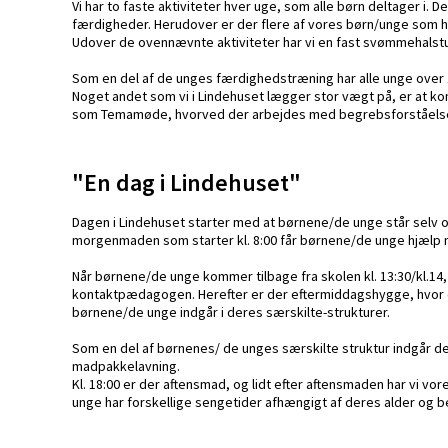
Vi har to faste aktiviteter hver uge, som alle børn deltager i.
færdigheder. Herudover er der flere af vores børn/unge som h
Udover de ovennævnte aktiviteter har vi en fast svømmehalstur 
Som en del af de unges færdighedstræning har alle unge over 13
Noget andet som vi i Lindehuset lægger stor vægt på, er at 
som Temamøde, hvorved der arbejdes med begrebsforståel
"En dag i Lindehuset"
Dagen i Lindehuset starter med at børnene/de unge står selv op
morgenmaden som starter kl. 8:00 får børnene/de unge hjælp me
Når børnene/de unge kommer tilbage fra skolen kl. 13:30/kl.14,
kontaktpædagogen. Herefter er der eftermiddagshygge, hvor d
børnene/de unge indgår i deres særskilte-strukturer.
Som en del af børnenes/ de unges særskilte struktur indgår de
madpakkelavning.
Kl. 18:00 er der aftensmad, og lidt efter aftensmaden har vi v
unge har forskellige sengetider afhængigt af deres alder og