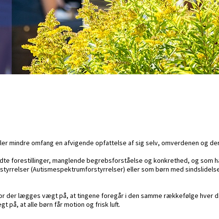
ller mindre omfang en afvigende opfattelse af sig selv, omverdenen og deres 
fyldte forestillinger, manglende begrebsforståelse og konkrethed, og som h
relser (Autismespektrumforstyrrelser) eller som børn med sindslidelser, f
hvor der lægges vægt på, at tingene foregår i den samme rækkefølge hver d
å, at alle børn får motion og frisk luft.